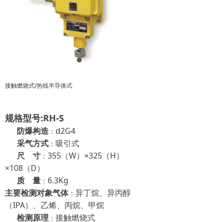
接触燃烧式/热线半导体式
规格型号:RH-S
防爆构造
d2G4
：
采气方式
吸引式
：
尺 寸
355（W）×325（H）
：
×108（D）
质 量
6.3Kg
：
主要检测对象气体
异丁烷、异丙醇
：
（IPA）、乙烯、丙烷、甲烷
检测原理
接触燃烧式
：