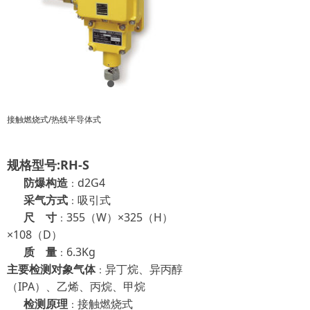
接触燃烧式/热线半导体式
规格型号:RH-S
防爆构造
d2G4
：
采气方式
吸引式
：
尺 寸
355（W）×325（H）
：
×108（D）
质 量
6.3Kg
：
主要检测对象气体
异丁烷、异丙醇
：
（IPA）、乙烯、丙烷、甲烷
检测原理
接触燃烧式
：