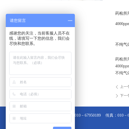
药检所用，
请您留言
4000
感谢您的关注，当前客服人员不在
线，请填写一下您的信息，我们会
尽快和您联系。
不纯气
药检所用，
4000
不纯气
上一
ꄴ
下一
ꄲ
电话： 010－67950189 传真：010－6794