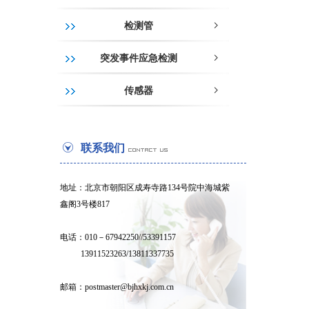
检测管
ꁇ
突发事件应急检测
ꁇ
传感器
ꁇ
联系我们
地址：北京市朝阳区成寿寺路134号
院中海城紫
鑫阁3号楼817
电话：010－67942250//53391157
13911523263/13811337735
邮箱：postmaster@bjhxkj.com.cn